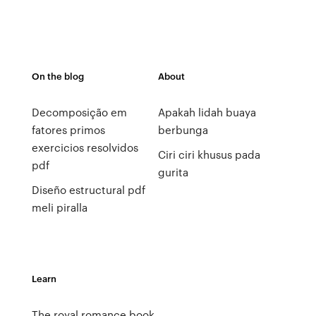
On the blog
About
Decomposição em
Apakah lidah buaya
fatores primos
berbunga
exercicios resolvidos
Ciri ciri khusus pada
pdf
gurita
Diseño estructural pdf
meli piralla
Learn
The royal romance book