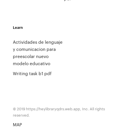
Learn
Actividades de lenguaje
y comunicacion para
preescolar nuevo
modelo educativo
Writing task b1 pdf
© 2019 https://heylibraryqdrs.web.app, Inc. All rights
reserved.
MAP