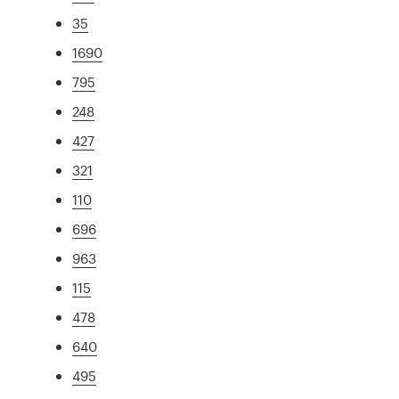
35
1690
795
248
427
321
110
696
963
115
478
640
495